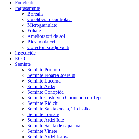
Fungicide
Ingrasaminte
Borealis
Cu eliberare controlata
Microgranulate
Foliare
Amelioratori de sol
Biostimulatori
Corectori si adjuvanti
Insecticide
ECO
Seminte
Seminte Porumb
Seminte Floarea soarelui
Seminte Lucerna
Seminte Ardei
Seminte Conopida
Seminte Castraveti Cornichon cu Tepi
Seminte Ridichi
Seminte Salata creata, Tip Lollo
Seminte Tomate
Seminte Ardei Iute
Seminte Salata de capatana
Seminte Vinete
Seminte Ardei Kapya