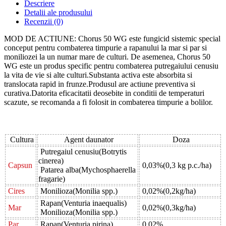
Descriere
Detalii ale produsului
Recenzii
(0)
MOD DE ACTIUNE: Chorus 50 WG este fungicid sistemic special
conceput pentru combaterea timpurie a rapanului la mar si par si
moniliozei la un numar mare de culturi. De asemenea, Chorus 50
WG este un produs specific pentru combaterea putregaiului cenusiu
la vita de vie si alte culturi.Substanta activa este absorbita si
translocata rapid in frunze.Produsul are actiune preventiva si
curativa.Datorita eficacitatii deosebite in conditii de temperaturi
scazute, se recomanda a fi folosit in combaterea timpurie a bolilor.
Cultura
Agent daunator
Doza
Putregaiul cenusiu(Botrytis
cinerea)
Capsun
0,03%(0,3 kg p.c./ha)
Patarea alba(Mychosphaerella
fragarie)
Cires
Monilioza(Monilia spp.)
0,02%(0,2kg/ha)
Rapan(Venturia inaequalis)
Mar
0,02%(0,3kg/ha)
Monilioza(Monilia spp.)
Par
Rapan(Venturia pirina)
0,02%