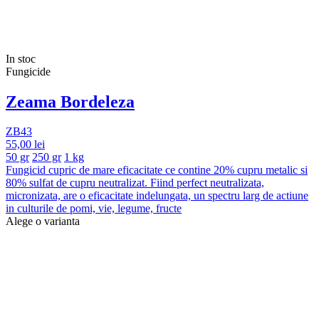
In stoc
Fungicide
Zeama Bordeleza
ZB43
55,00 lei
50 gr
250 gr
1 kg
Fungicid cupric de mare eficacitate ce contine 20% cupru metalic si
80% sulfat de cupru neutralizat. Fiind perfect neutralizata,
micronizata, are o eficacitate indelungata, un spectru larg de actiune
in culturile de pomi, vie, legume, fructe
Alege o varianta