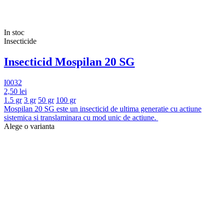
In stoc
Insecticide
Insecticid Mospilan 20 SG
I0032
2,50 lei
1.5 gr
3 gr
50 gr
100 gr
Mospilan 20 SG este un insecticid de ultima generatie cu actiune
sistemica si translaminara cu mod unic de actiune.
Alege o varianta