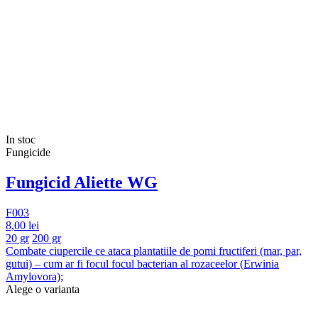
In stoc
Fungicide
Fungicid Aliette WG
F003
8,00 lei
20 gr
200 gr
Combate ciupercile ce ataca plantatiile de pomi fructiferi (mar, par,
gutui) – cum ar fi focul focul bacterian al rozaceelor (Erwinia
Amylovora);
Alege o varianta