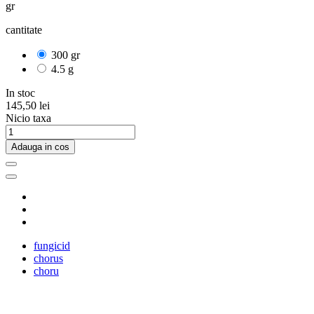
gr
cantitate
300 gr
4.5 g
In stoc
145,50 lei
Nicio taxa
Adauga in cos
fungicid
chorus
choru