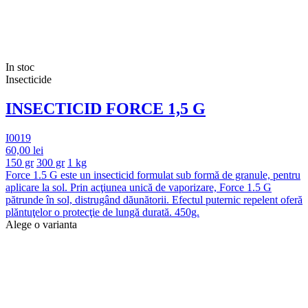
In stoc
Insecticide
INSECTICID FORCE 1,5 G
I0019
60,00 lei
150 gr
300 gr
1 kg
Force 1.5 G este un insecticid formulat sub formă de granule, pentru
aplicare la sol. Prin acţiunea unică de vaporizare, Force 1.5 G
pătrunde în sol, distrugând dăunătorii. Efectul puternic repelent oferă
plăntuţelor o protecţie de lungă durată. 450g.
Alege o varianta