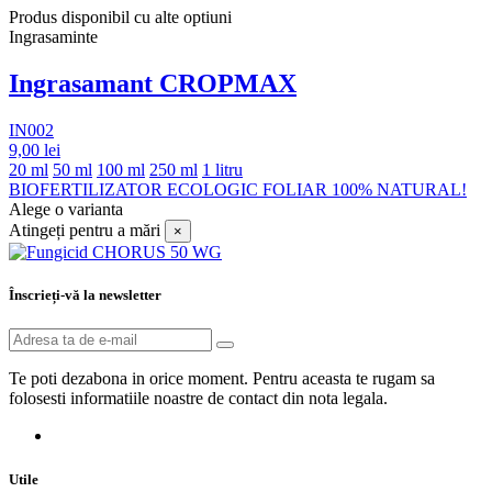
Produs disponibil cu alte optiuni
Ingrasaminte
Ingrasamant CROPMAX
IN002
9,00 lei
20 ml
50 ml
100 ml
250 ml
1 litru
BIOFERTILIZATOR ECOLOGIC FOLIAR 100% NATURAL!
Alege o varianta
Atingeți pentru a mări
×
Înscrieți-vă la newsletter
Te poti dezabona in orice moment. Pentru aceasta te rugam sa
folosesti informatiile noastre de contact din nota legala.
Utile