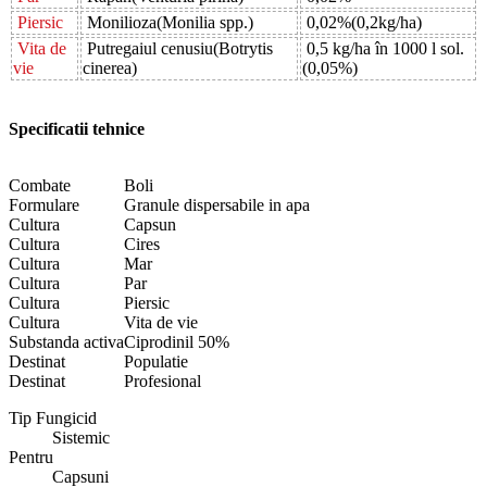
Piersic
Monilioza(Monilia spp.)
0,02%(0,2kg/ha)
Vita de
Putregaiul cenusiu(Botrytis
0,5 kg/ha în 1000 l sol.
vie
cinerea)
(0,05%)
Specificatii tehnice
Combate
Boli
Formulare
Granule dispersabile in apa
Cultura
Capsun
Cultura
Cires
Cultura
Mar
Cultura
Par
Cultura
Piersic
Cultura
Vita de vie
Substanda activa
Ciprodinil 50%
Destinat
Populatie
Destinat
Profesional
Tip Fungicid
Sistemic
Pentru
Capsuni