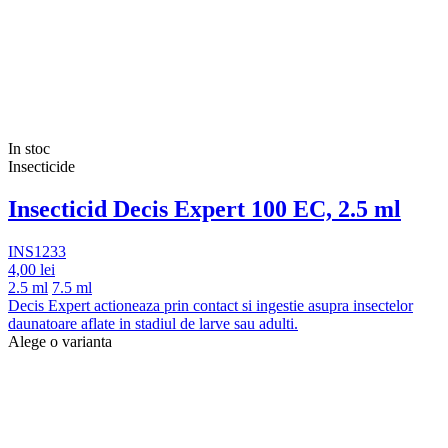
In stoc
Insecticide
Insecticid Decis Expert 100 EC, 2.5 ml
INS1233
4,00 lei
2.5 ml
7.5 ml
Decis Expert actioneaza prin contact si ingestie asupra insectelor
daunatoare aflate in stadiul de larve sau adulti.
Alege o varianta