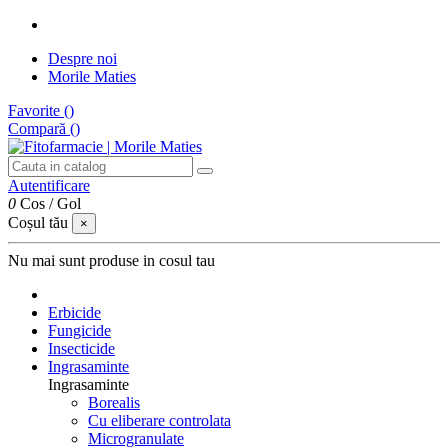
Despre noi
Morile Maties
Favorite (
)
Compară (
)
Autentificare
0
Cos
/
Gol
Coșul tău
×
Nu mai sunt produse in cosul tau
Erbicide
Fungicide
Insecticide
Ingrasaminte
Ingrasaminte
Borealis
Cu eliberare controlata
Microgranulate