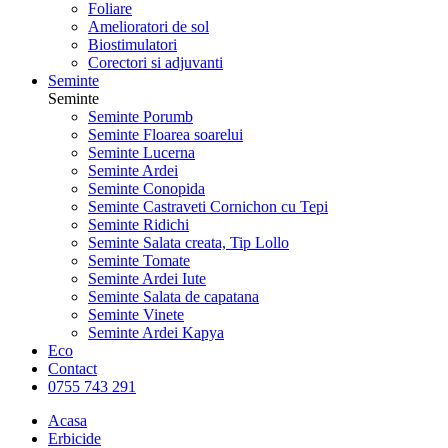
Foliare
Amelioratori de sol
Biostimulatori
Corectori si adjuvanti
Seminte
Seminte
Seminte Porumb
Seminte Floarea soarelui
Seminte Lucerna
Seminte Ardei
Seminte Conopida
Seminte Castraveti Cornichon cu Tepi
Seminte Ridichi
Seminte Salata creata, Tip Lollo
Seminte Tomate
Seminte Ardei Iute
Seminte Salata de capatana
Seminte Vinete
Seminte Ardei Kapya
Eco
Contact
0755 743 291
Acasa
Erbicide