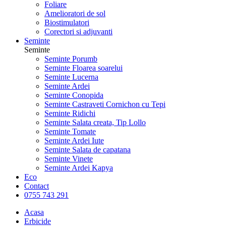
Foliare
Amelioratori de sol
Biostimulatori
Corectori si adjuvanti
Seminte
Seminte
Seminte Porumb
Seminte Floarea soarelui
Seminte Lucerna
Seminte Ardei
Seminte Conopida
Seminte Castraveti Cornichon cu Tepi
Seminte Ridichi
Seminte Salata creata, Tip Lollo
Seminte Tomate
Seminte Ardei Iute
Seminte Salata de capatana
Seminte Vinete
Seminte Ardei Kapya
Eco
Contact
0755 743 291
Acasa
Erbicide