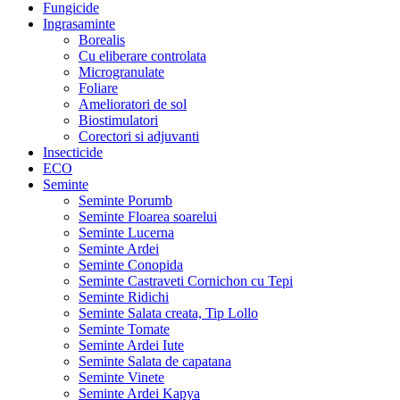
Fungicide
Ingrasaminte
Borealis
Cu eliberare controlata
Microgranulate
Foliare
Amelioratori de sol
Biostimulatori
Corectori si adjuvanti
Insecticide
ECO
Seminte
Seminte Porumb
Seminte Floarea soarelui
Seminte Lucerna
Seminte Ardei
Seminte Conopida
Seminte Castraveti Cornichon cu Tepi
Seminte Ridichi
Seminte Salata creata, Tip Lollo
Seminte Tomate
Seminte Ardei Iute
Seminte Salata de capatana
Seminte Vinete
Seminte Ardei Kapya