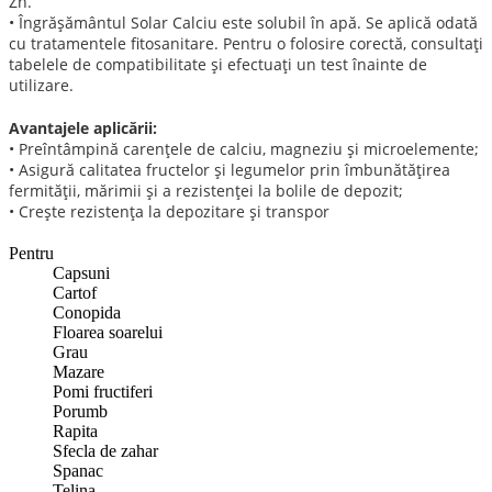
Zn.
• Îngrăşământul Solar Calciu este solubil în apă. Se aplică odată
cu tratamentele fitosanitare. Pentru o folosire corectă, consultaţi
tabelele de compatibilitate şi efectuaţi un test înainte de
utilizare.
Avantajele aplicării:
• Preîntâmpină carenţele de calciu, magneziu şi microelemente;
• Asigură calitatea fructelor şi legumelor prin îmbunătăţirea
fermităţii, mărimii şi a rezistenţei la bolile de depozit;
• Creşte rezistenţa la depozitare şi transpor
Pentru
Capsuni
Cartof
Conopida
Floarea soarelui
Grau
Mazare
Pomi fructiferi
Porumb
Rapita
Sfecla de zahar
Spanac
Telina