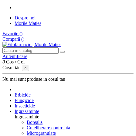
Despre noi
Morile Maties
Favorite (
)
Compară (
)
Autentificare
0
Cos
/
Gol
Coșul tău
×
Nu mai sunt produse in cosul tau
Erbicide
Fungicide
Insecticide
Ingrasaminte
Ingrasaminte
Borealis
Cu eliberare controlata
Microgranulate