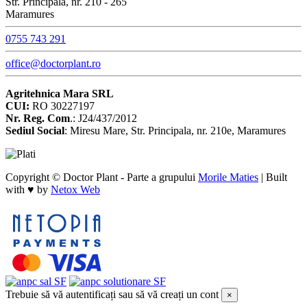
Str. Principala, nr. 210 - 265
Maramures
0755 743 291
office@doctorplant.ro
Agritehnica Mara SRL
CUI:
RO 30227197
Nr. Reg. Com
.: J24/437/2012
Sediul Social
: Miresu Mare, Str. Principala, nr. 210e, Maramures
Copyright © Doctor Plant - Parte a grupului
Morile Maties
|
Built
with ♥ by
Netox Web
Trebuie să vă autentificați sau să vă creați un cont
×