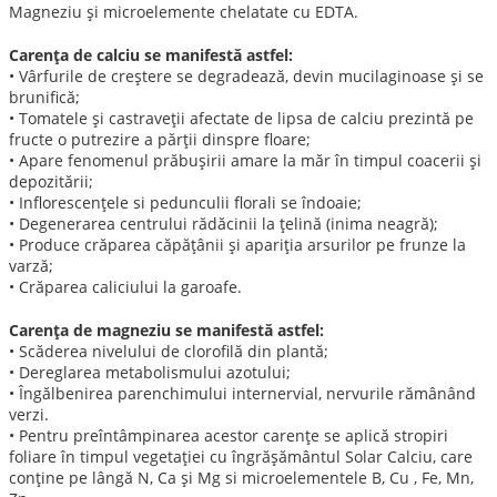
Magneziu şi microelemente chelatate cu EDTA.
Carenţa de calciu se manifestă astfel:
• Vârfurile de creştere se degradează, devin mucilaginoase şi se
brunifică;
• Tomatele şi castraveţii afectate de lipsa de calciu prezintă pe
fructe o putrezire a părţii dinspre floare;
• Apare fenomenul prăbuşirii amare la măr în timpul coacerii şi
depozitării;
• Inflorescenţele si pedunculii florali se îndoaie;
• Degenerarea centrului rădăcinii la ţelină (inima neagră);
• Produce crăparea căpăţânii şi apariţia arsurilor pe frunze la
varză;
• Crăparea caliciului la garoafe.
Carenţa de magneziu se manifestă astfel:
• Scăderea nivelului de clorofilă din plantă;
• Dereglarea metabolismului azotului;
• Îngălbenirea parenchimului internervial, nervurile rămânând
verzi.
• Pentru preîntâmpinarea acestor carenţe se aplică stropiri
foliare în timpul vegetaţiei cu îngrăşământul Solar Calciu, care
conţine pe lângă N, Ca şi Mg si microelementele B, Cu , Fe, Mn,