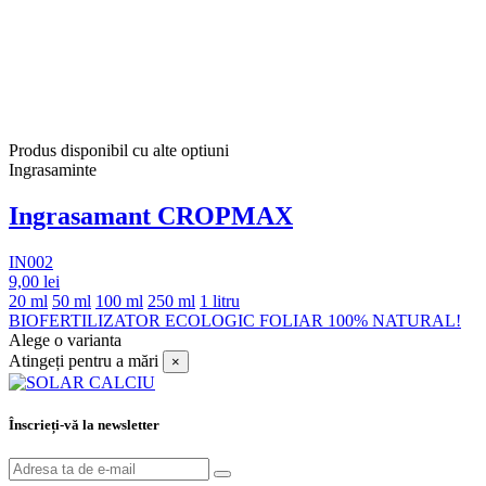
Produs disponibil cu alte optiuni
Ingrasaminte
Ingrasamant CROPMAX
IN002
9,00 lei
20 ml
50 ml
100 ml
250 ml
1 litru
BIOFERTILIZATOR ECOLOGIC FOLIAR 100% NATURAL!
Alege o varianta
Atingeți pentru a mări
×
Înscrieți-vă la newsletter