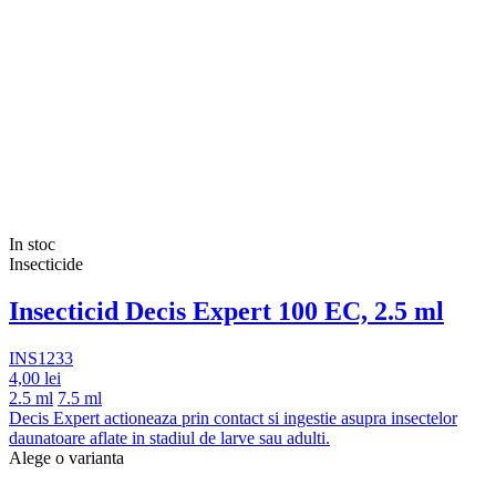
In stoc
Insecticide
Insecticid Decis Expert 100 EC, 2.5 ml
INS1233
4,00 lei
2.5 ml
7.5 ml
Decis Expert actioneaza prin contact si ingestie asupra insectelor
daunatoare aflate in stadiul de larve sau adulti.
Alege o varianta