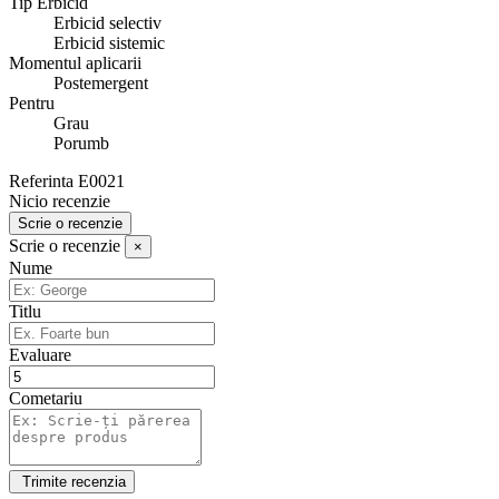
Tip Erbicid
Erbicid selectiv
Erbicid sistemic
Momentul aplicarii
Postemergent
Pentru
Grau
Porumb
Referinta
E0021
Nicio recenzie
Scrie o recenzie
Scrie o recenzie
×
Nume
Titlu
Evaluare
Cometariu