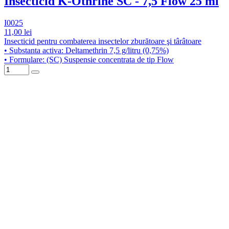
Insecticid K-Othrine SC - 7,5 Flow 25 ml
I0025
11,00 lei
Insecticid pentru combaterea insectelor zburătoare şi târâtoare
• Substanta activa: Deltamethrin 7,5 g/litru (0,75%)
• Formulare: (SC) Suspensie concentrata de tip Flow