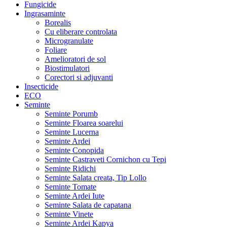
Fungicide
Ingrasaminte
Borealis
Cu eliberare controlata
Microgranulate
Foliare
Amelioratori de sol
Biostimulatori
Corectori si adjuvanti
Insecticide
ECO
Seminte
Seminte Porumb
Seminte Floarea soarelui
Seminte Lucerna
Seminte Ardei
Seminte Conopida
Seminte Castraveti Cornichon cu Tepi
Seminte Ridichi
Seminte Salata creata, Tip Lollo
Seminte Tomate
Seminte Ardei Iute
Seminte Salata de capatana
Seminte Vinete
Seminte Ardei Kapya