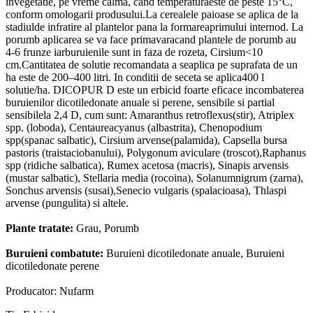
invegetatie, pe vreme calma, cand temperaturaeste de peste 15°C,
conform omologarii produsului.La cerealele paioase se aplica de la
stadiulde infratire al plantelor pana la formareaprimului internod. La
porumb aplicarea se va face primavaracand plantele de porumb au
4-6 frunze iarburuienile sunt in faza de rozeta, Cirsium<10
cm.Cantitatea de solutie recomandata a seaplica pe suprafata de un
ha este de 200–400 litri. In conditii de seceta se aplica400 l
solutie/ha. DICOPUR D este un erbicid foarte eficace incombaterea
buruienilor dicotiledonate anuale si perene, sensibile si partial
sensibilela 2,4 D, cum sunt: Amaranthus retroflexus(stir), Atriplex
spp. (loboda), Centaureacyanus (albastrita), Chenopodium
spp(spanac salbatic), Cirsium arvense(palamida), Capsella bursa
pastoris (traistaciobanului), Polygonum aviculare (troscot),Raphanus
spp (ridiche salbatica), Rumex acetosa (macris), Sinapis arvensis
(mustar salbatic), Stellaria media (rocoina), Solanumnigrum (zarna),
Sonchus arvensis (susai),Senecio vulgaris (spalacioasa), Thlaspi
arvense (pungulita) si altele.
Plante tratate:
Grau, Porumb
Buruieni combatute:
Buruieni dicotiledonate anuale, Buruieni
dicotiledonate perene
Producator: Nufarm