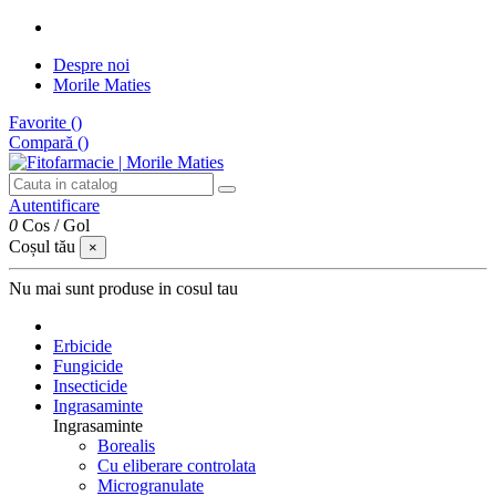
Despre noi
Morile Maties
Favorite (
)
Compară (
)
Autentificare
0
Cos
/
Gol
Coșul tău
×
Nu mai sunt produse in cosul tau
Erbicide
Fungicide
Insecticide
Ingrasaminte
Ingrasaminte
Borealis
Cu eliberare controlata
Microgranulate