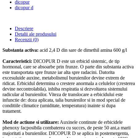
dicopur
dicopur d
Descriere
Detalii ale produsului
Recenzii
(0)
Substanta activa:
acid 2,4 D din sare de dimethil amina 600 g/l
Caracteristici:
DICOPUR D este un erbicid sistemic, de tip
hormonal, care se absoarbe prin frunze. O parte din substanta activa
este transportata spre frunze iar alta spre radacini. Datorita
excesuluide auxine, metabolismul buruienilor devine extrem de
ridicat. Erbicidul determina o crestere anormala a celulelor (cresterea
devine necontrolabila), inhiba respiratia si dezvoltarea sistemului
radicular al buruienilor. Viteza de translocare a erbicidului este
infunctie de: doza aplicata, talia buruienilor si in mod special de
conditiile climatice (umiditate, temperatura) inainte si dupa
tratament.
Mod de actiune si utilizare:
Auxinele continute de erbicidele
phenoxy facposibila combaterea cu succes, de peste 50 ani,a marii
majoritati a buruienilor. DICOPUR D se aplica in postemergenta,