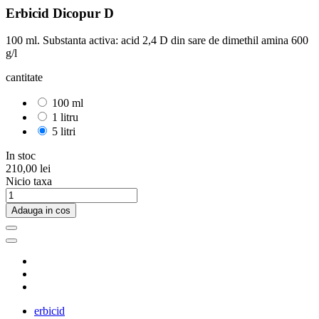
Erbicid Dicopur D
100 ml. Substanta activa: acid 2,4 D din sare de dimethil amina 600
g/l
cantitate
100 ml
1 litru
5 litri
In stoc
210,00 lei
Nicio taxa
Adauga in cos
erbicid