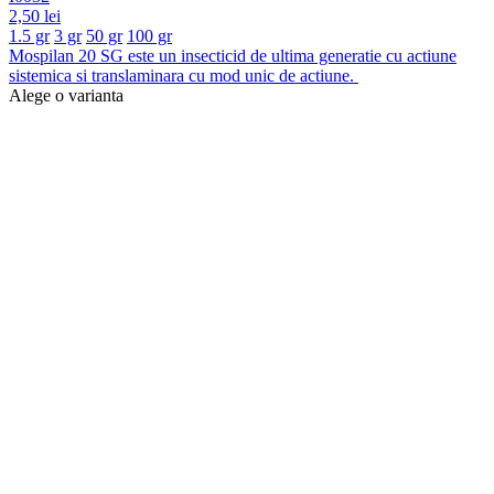
2,50 lei
1.5 gr
3 gr
50 gr
100 gr
Mospilan 20 SG este un insecticid de ultima generatie cu actiune
sistemica si translaminara cu mod unic de actiune.
Alege o varianta