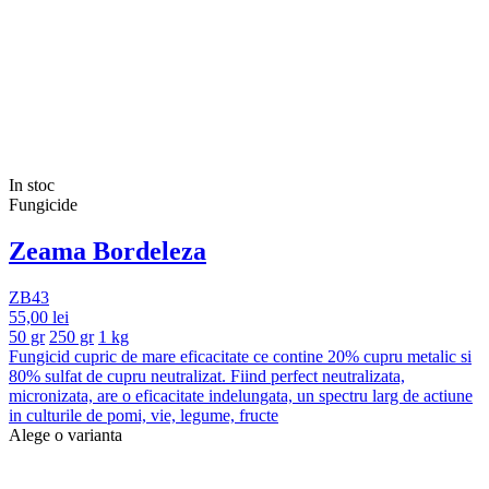
In stoc
Fungicide
Zeama Bordeleza
ZB43
55,00 lei
50 gr
250 gr
1 kg
Fungicid cupric de mare eficacitate ce contine 20% cupru metalic si
80% sulfat de cupru neutralizat. Fiind perfect neutralizata,
micronizata, are o eficacitate indelungata, un spectru larg de actiune
in culturile de pomi, vie, legume, fructe
Alege o varianta