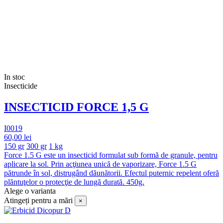
In stoc
Insecticide
INSECTICID FORCE 1,5 G
I0019
60,00 lei
150 gr
300 gr
1 kg
Force 1.5 G este un insecticid formulat sub formă de granule, pentru
aplicare la sol. Prin acţiunea unică de vaporizare, Force 1.5 G
pătrunde în sol, distrugând dăunătorii. Efectul puternic repelent oferă
plăntuţelor o protecţie de lungă durată. 450g.
Alege o varianta
Atingeți pentru a mări
×