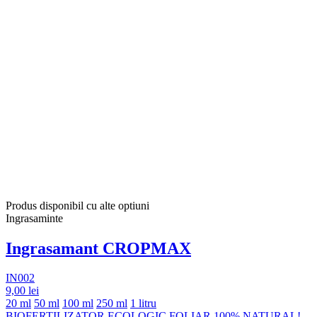
Produs disponibil cu alte optiuni
Ingrasaminte
Ingrasamant CROPMAX
IN002
9,00 lei
20 ml
50 ml
100 ml
250 ml
1 litru
BIOFERTILIZATOR ECOLOGIC FOLIAR 100% NATURAL!