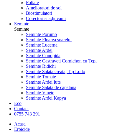
Foliare
Amelioratori de sol
Biostimulatori
Corectori si adjuvanti
Seminte
Seminte
Seminte Porumb
Seminte Floarea soarelui
Seminte Lucerna
Seminte Ardei
Seminte Conopida
Seminte Castraveti Cornichon cu Tepi
Seminte Ridichi
Seminte Salata creata, Tip Lollo
Seminte Tomate
Seminte Ardei Iute
Seminte Salata de capatana
Seminte Vinete
Seminte Ardei Kapya
Eco
Contact
0755 743 291
Acasa
Erbicide